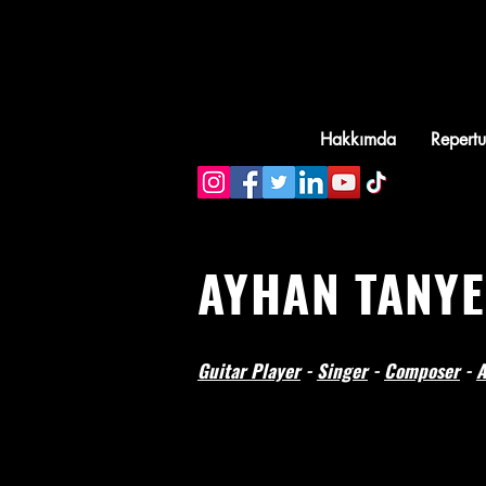
Ana Sayfa
Hakkımda
Repert
AYHAN TANYE
Guitar Player
-
Singer
-
Composer
-
A