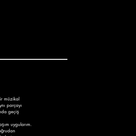
ir müzikal
ynı parçayı
ında geçiş
klaşım uygularım.
doğrudan