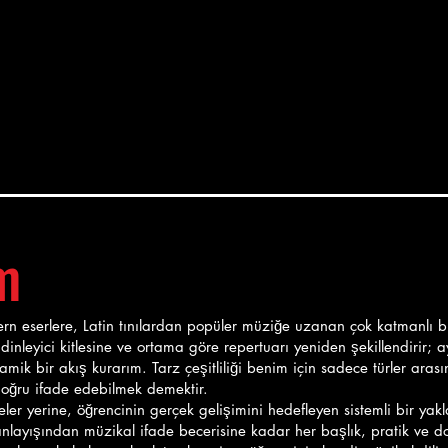
m
rn eserlere, Latin tınılardan popüler müziğe uzanan çok katmanlı b
inleyici kitlesine ve ortama göre repertuarı yeniden şekillendirir; a
mik bir akış kurarım. Tarz çeşitliliği benim için sadece türler aras
doğru ifade edebilmek demektir.
eler yerine, öğrencinin gerçek gelişimini hedefleyen sistemli bir ya
 anlayışından müzikal ifade becerisine kadar her başlık, pratik ve 