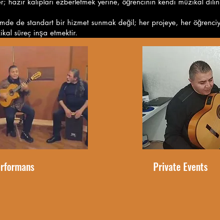
ler; hazır kalıpları ezberletmek yerine, öğrencinin kendi müzikal dili
de de standart bir hizmet sunmak değil; her projeye, her öğrenci
ikal süreç inşa etmektir.
erformans
Private Events