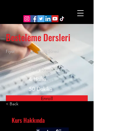
Besteleme Dersleri
Fiyat
Kurs Süresi
-
Ders Süresi
4 Hafta
50 Dakika
Enroll
< Back
Kurs Hakkında