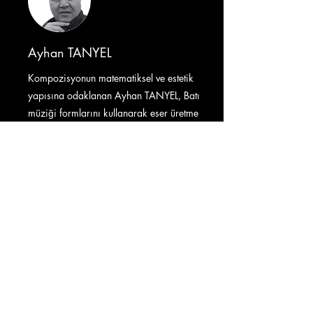
Ayhan TANYEL
Kompozisyonun matematiksel ve estetik
yapısına odaklanan Ayhan TANYEL, Batı
müziği formlarını kullanarak eser üretme
sürecini öğretiyor. Fikirlerinizi profesyonel bir
esere dönüştürmek için ihtiyacınız olan teorik
ve pratik desteği sağlıyor.