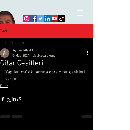
Yazı
All Posts
Ayhan TANYEL
All Posts
8 May 2024
1 dakikada okunur
Gitar Çeşitleri
Gitar
Yapılan müzik tarzına göre gitar çeşitleri 
vardır.
Gitar